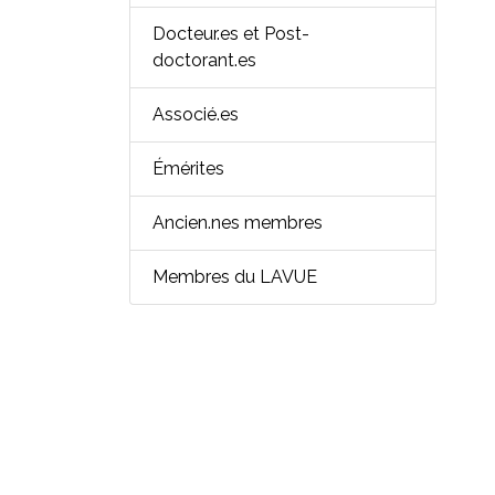
Docteur.es et Post-
doctorant.es
Associé.es
Émérites
Ancien.nes membres
Membres du LAVUE