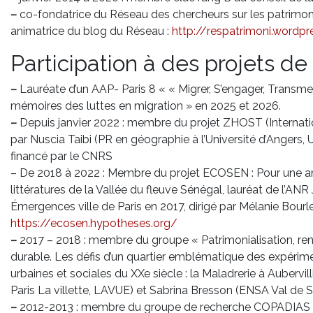
–
co-fondatrice du Réseau des chercheurs sur les patrimoni
animatrice du blog du Réseau :
http://respatrimoni.wordp
Participation à des projets d
–
Lauréate d’un AAP- Paris 8 « « Migrer, S’engager, Transmett
mémoires des luttes en migration » en 2025 et 2026.
–
Depuis janvier 2022 : membre du projet ZHOST (Internati
par Nuscia Taibi (PR en géographie à l’Université d’Anger
financé par le CNRS
– De 2018 à 2022 : Membre du projet ECOSEN : Pour une 
littératures de la Vallée du fleuve Sénégal, lauréat de l’AN
Émergences ville de Paris en 2017, dirigé par Mélanie Bo
https://ecosen.hypotheses.org/
–
2017 – 2018 : membre du groupe « Patrimonialisation, ren
durable. Les défis d’un quartier emblématique des expérime
urbaines et sociales du XXe siècle : la Maladrerie à Aubervil
Paris La villette, LAVUE) et Sabrina Bresson (ENSA Val de 
–
2012-2013 : membre du groupe de recherche COPADIAS « 