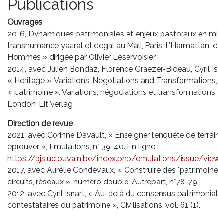
Publications
Ouvrages
2016, Dynamiques patrimoniales et enjeux pastoraux en mil
transhumance yaaral et degal au Mali, Paris, L’Harmattan, 
Hommes » dirigée par Olivier Leservoisier
2014, avec Julien Bondaz, Florence Graezer-Bideau, Cyril Is
« Heritage ». Variations, Negotiations and Transformations
« patrimoine ». Variations, négociations et transformations
London, Lit Verlag.
Direction de revue
2021, avec Corinne Davault, « Enseigner l’enquête de terrai
éprouver », Emulations, n° 39-40. En ligne :
https://ojs.uclouvain.be/index.php/emulations/issue/vie
2017, avec Aurélie Condevaux, « Construire des "patrimoines"
circuits, réseaux », numéro double, Autrepart, n°78-79.
2012, avec Cyril Isnart, « Au-delà du consensus patrimonia
contestataires du patrimoine », Civilisations, vol. 61 (1).