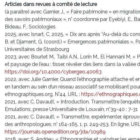
Articles dans revues à comité de lecture
(à paraitre) avec Garnier, J., « Faire patrimoine » en migratio
des savoirs patrimoniaux », n° coordonné par Eyebiyi, E., Barr
Bideau, F., Sociologies
2025, avec Isnart, C, 2025, « Dix ans après “Au-delà du con
B. et Djament, G. (coord.) « Emergences patrimoniales », Pa
Universitaires de Strasbourg
2023, avec Bourlet M., Taïbi A.N., Lorin M., El Hannani M, 
et paysage de l’eau : tisser, révéler des liens dans la vallé
https://doi.org/10.4000/cybergeo.40063
2022, avec Julie Garnier, Quand l’ethnographie attache et en
en tandem au sein d’un réseau associatif se mobilisant pour
ethnographiques.org, N°44, URL :
https://ethnographiques
2021, avec C. Davault, « Introduction. Transmettre l’enquête 
Emulations, presse Universitaire de Louvain, n°39-40 : 7-31
2021, avec C. Davault, « Transmettre, expérimenter, éprouver
des anthropologues, n° 164-165, 1, p. 249‑253. En ligne, URL
https://journals.openedition.org/jda/10989
2018, avec S. Andrieu, « Ethnographier et valoriser les esp