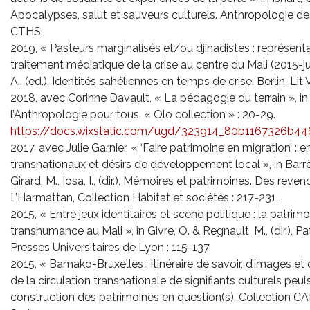
Apocalypses, salut et sauveurs culturels. Anthropologie des
CTHS.
2019, « Pasteurs marginalisés et/ou djihadistes : représent
traitement médiatique de la crise au centre du Mali (2015-ju
A., (ed.), Identités sahéliennes en temps de crise, Berlin, Lit 
2018, avec Corinne Davault, « La pédagogie du terrain », in L
l’Anthropologie pour tous, « Olo collection » : 20-29.
https://docs.wixstatic.com/ugd/323914_80b1167326b4
2017, avec Julie Garnier, « ‘Faire patrimoine en migration’ :
transnationaux et désirs de développement local », in Barrère
Girard, M., Iosa, I., (dir.), Mémoires et patrimoines. Des revend
L’Harmattan, Collection Habitat et sociétés : 217-231.
2015, « Entre jeux identitaires et scène politique : la patrim
transhumance au Mali », in Givre, O. & Regnault, M., (dir.), P
Presses Universitaires de Lyon : 115-137.
2015, « Bamako-Bruxelles : itinéraire de savoir, d’images et 
de la circulation transnationale de signifiants culturels peuls
construction des patrimoines en question(s), Collection CAP,