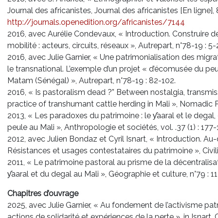
Journal des africanistes, Journal des africanistes [En ligne],
http://journals.openedition.org/africanistes/7144
2016, avec Aurélie Condevaux, « Introduction. Construire de
mobilité : acteurs, circuits, réseaux », Autrepart, n°78-19 : 5-
2016, avec Julie Garnier, « Une patrimonialisation des migrat
le transnational. L’exemple d’un projet « d’écomusée du peu
Matam (Sénégal) », Autrepart, n°78-19 : 82-102.
2016, « Is pastoralism dead ?” Between nostalgia, transmi
practice of transhumant cattle herding in Mali », Nomadic P
2013, « Les paradoxes du patrimoine : le ƴaaral et le dega
peule au Mali », Anthropologie et sociétés, vol. .37 (1) : 177-
2012, avec Julien Bondaz et Cyril Isnart, « Introduction. A
Résistances et usages contestataires du patrimoine », Civilisa
2011, « Le patrimoine pastoral au prisme de la décentralisat
ƴaaral et du degal au Mali », Géographie et culture, n°79 : 1
Chapitres d’ouvrage
2025, avec Julie Garnier, « Au fondement de l’activisme patri
actions de solidarité et expériences de la perte », in Isnart, C.