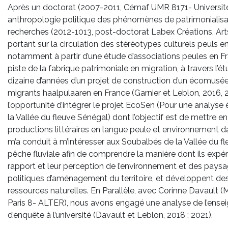
Après un doctorat (2007-2011, Cémaf UMR 8171- Université
anthropologie politique des phénomènes de patrimonialisatio
recherches (2012-1013, post-doctorat Labex Créations, Art
portant sur la circulation des stéréotypes culturels peuls e
notamment à partir d’une étude d’associations peules en Fr
piste de la fabrique patrimoniale en migration, à travers l’é
dizaine d’années d’un projet de construction d’un écomusé
migrants haalpulaaren en France (Garnier et Leblon, 2016, 
l’opportunité d’intégrer le projet EcoSen (Pour une analyse 
la Vallée du fleuve Sénégal) dont l’objectif est de mettre en
productions littéraires en langue peule et environnement d
m’a conduit à m’intéresser aux Soubalbés de la Vallée du f
pêche fluviale afin de comprendre la manière dont ils expé
rapport et leur perception de l’environnement et des paysag
politiques d’aménagement du territoire, et développent d
ressources naturelles. En Parallèle, avec Corinne Davault (
Paris 8- ALTER), nous avons engagé une analyse de l’ense
d’enquête à l’université (Davault et Leblon, 2018 ; 2021).