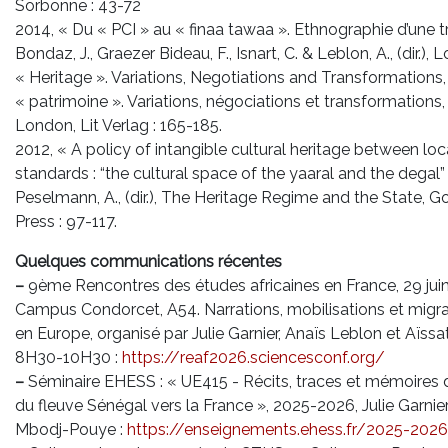
Sorbonne : 43-72
2014, « Du « PCI » au « finaa tawaa ». Ethnographie d’une t
Bondaz, J., Graezer Bideau, F., Isnart, C. & Leblon, A., (dir.),
« Heritage ». Variations, Negotiations and Transformations
« patrimoine ». Variations, négociations et transformations
London, Lit Verlag : 165-185.
2012, « A policy of intangible cultural heritage between loc
standards : “the cultural space of the yaaral and the degal” »
Peselmann, A., (dir.), The Heritage Regime and the State, G
Press : 97-117.
Quelques communications récentes
–
9ème Rencontres des études africaines en France, 29 juin au
Campus Condorcet, A54. Narrations, mobilisations et migrat
en Europe, organisé par Julie Garnier, Anaïs Leblon et Aïs
8H30-10H30 :
https://reaf2026.sciencesconf.org/
–
Séminaire EHESS : « UE415 - Récits, traces et mémoires d
du fleuve Sénégal vers la France », 2025-2026, Julie Garnie
Mbodj-Pouye :
https://enseignements.ehess.fr/2025-202