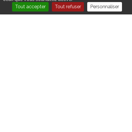
Tout accepter
Tout refuser
Personnaliser
Altérités et Territoires
(ALTER) - Université Paris 8
Suivez-Nous